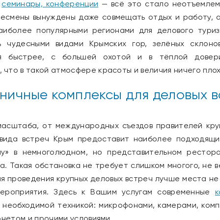
,
семинары, конференции
— всё это стало неотъемлем
несмены вынуждены даже совмещать отдых и работу, 
аиболее популярными регионами для делового тури
ь чудесными видами Крымских гор, зелёных склоно
я быстрее, с большей охотой и в тёплой довери
 что в такой атмосфере красоты и величия ничего плох
иничные комплексы для деловых в
масштаба, от международных съездов правителей кру
вида встреч Крым предоставит наиболее подходящи
лу» в немноголюдном, но представительном рестора
 Такая обстановка не требует слишком многого, не в
я проведения крупных деловых встреч лучше места не
 мероприятия. Здесь к Вашим услугам современные
к
 необходимой техникой: микрофонами, камерами, ком
нетом и прочими условиями.