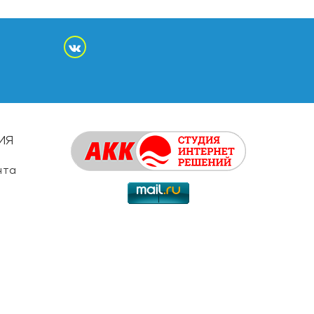
ИЯ
нта