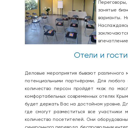
Переговоры
занятые биз
варианты. Н
Наслаждаяс
заключаютс
впечатление,
Отели и гост
Деловые мероприятия бывают различного 
потенциальными партнёрами. Для любого 
количество персон пройдёт «как по мас
комфортабельных современных отелях Крыма.
будет держать Вас на достойном уровне. Дл
где смогут разместиться все участники
количество посетителей. Они оборудованы
синхронного перевода, беспроводным интер