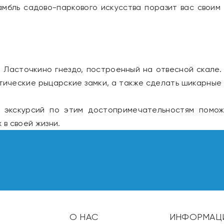
амбль садово-паркового искусства поразит вас свои
 Ласточкино гнездо, построенный на отвесной скале
ческие рыцарские замки, а также сделать шикарные ф
т экскурсий по этим достопримечательностям помо
 в своей жизни.
О НАС
ИНФОРМАЦ
,