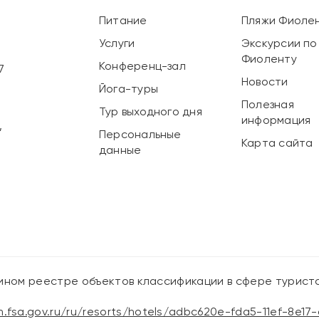
Питание
Пляжи Фиоле
Услуги
Экскурсии по
Фиоленту
Конференц-зал
7
Новости
Йога-туры
Полезная
Тур выходного дня
информация
,
Персональные
Карта сайта
данные
:
дином реестре объектов классификации в сфере турист
sm.fsa.gov.ru/ru/resorts/hotels/adbc620e-fda5-11ef-8e17