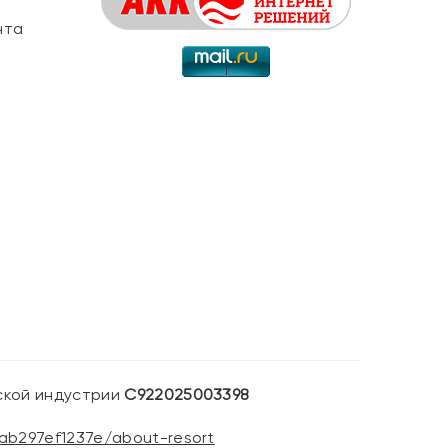
нта
ской индустрии
С922025003398
-ab297ef1237e/about-resort