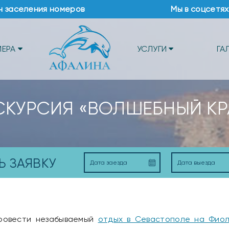
н заселения номеров
Мы в соцсетях
МЕРА
УСЛУГИ
ГА
СКУРСИЯ «ВОЛШЕБНЫЙ КР
Ь ЗАЯВКУ
провести незабываемый
отдых в Севастополе на Фио