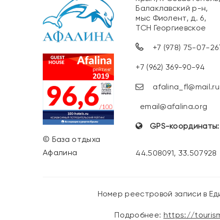
Балаклавский р-н,
мыс Фиолент, д. 6,
ТСН Георгиевское
+7 (978) 75-07-26
+7 (962) 369-90-94
afalina_fl@mail.ru
email@afalina.org
GPS-координаты
© База отдыха
Афалина
44.508091, 33.507928
Номер реестровой записи в Е
Подробнее:
https://touri