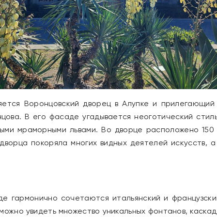
яется Воронцовский дворец в Алупке и прилегающий 
цова. В его фасаде угадывается неоготический стил
ыми мраморными львами. Во дворце расположено 150
дворца покоряла многих видных деятелей искусств, а
где гармонично сочетаются итальянский и французск
ожно увидеть множество уникальных фонтанов, каскадо