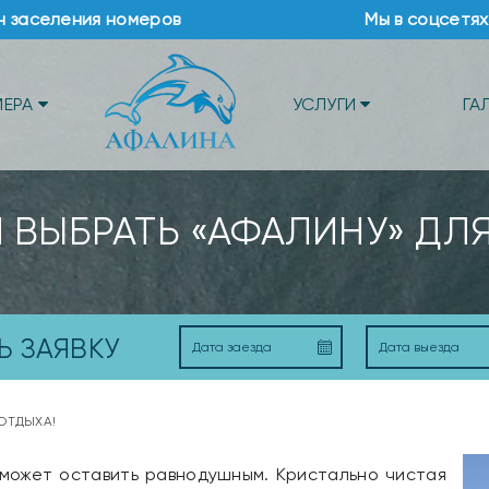
н заселения номеров
Мы в соцсетях
МЕРА
УСЛУГИ
ГА
 ВЫБРАТЬ «АФАЛИНУ» ДЛ
Ь ЗАЯВКУ
 ОТДЫХА!
может оставить равнодушным. Кристально чистая