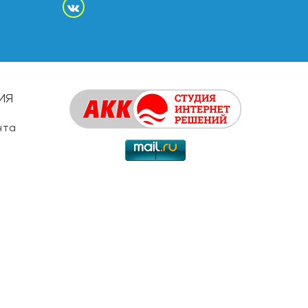
ИЯ
нта